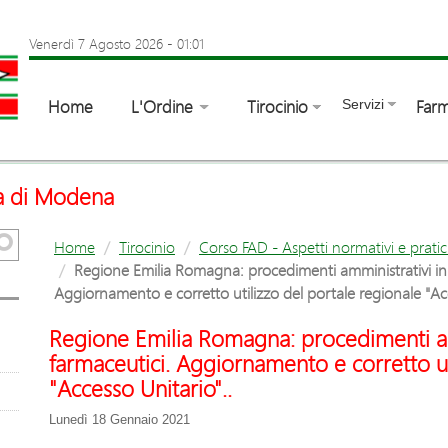
Venerdì 7 Agosto 2026
-
01:01
Home
L'Ordine
Tirocinio
Farm
Servizi
ia di Modena
Home
Tirocinio
Corso FAD - Aspetti normativi e pratic
Regione Emilia Romagna: procedimenti amministrativi in m
Aggiornamento e corretto utilizzo del portale regionale "Acc
Regione Emilia Romagna: procedimenti amm
farmaceutici. Aggiornamento e corretto ut
"Accesso Unitario"..
Lunedì 18 Gennaio 2021