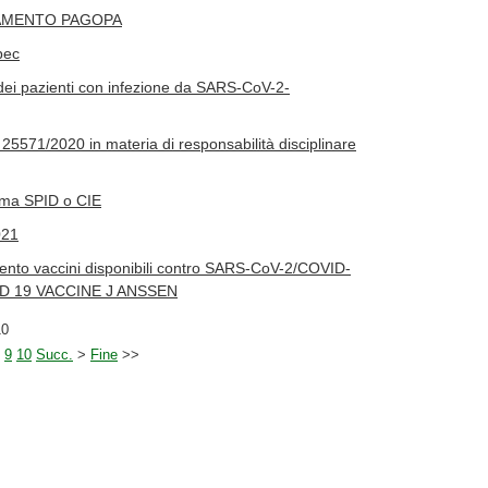
AGAMENTO PAGOPA
pec
dei pazienti con infezione da SARS-CoV-2-
5571/2020 in materia di responsabilità disciplinare
tema SPID o CIE
021
mento vaccini disponibili contro SARS-CoV-2/COVID-
OVID 19 VACCINE J ANSSEN
10
9
10
Succ.
>
Fine
>>