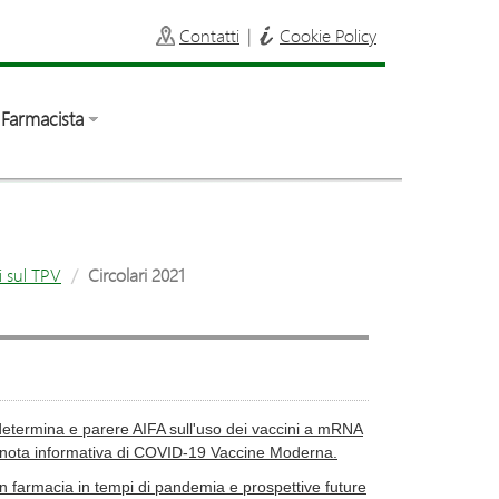
Contatti
|
Cookie Policy
Farmacista
i sul TPV
Circolari 2021
determina e parere AIFA sull'uso dei vaccini a mRNA
la nota informativa di COVID-19 Vaccine Moderna.
n farmacia in tempi di pandemia e prospettive future