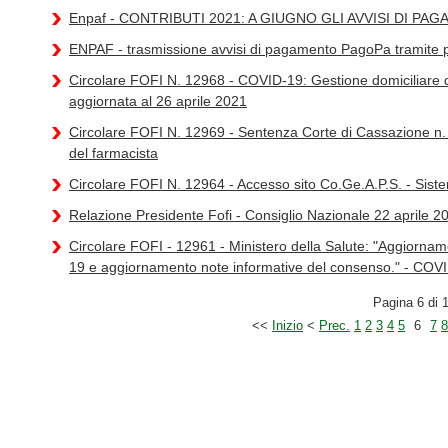
Enpaf - CONTRIBUTI 2021: A GIUGNO GLI AVVISI DI P
ENPAF - trasmissione avvisi di pagamento PagoPa tramite 
Circolare FOFI N. 12968 - COVID-19: Gestione domiciliare 
aggiornata al 26 aprile 2021
Circolare FOFI N. 12969 - Sentenza Corte di Cassazione n. 2
del farmacista
Circolare FOFI N. 12964 - Accesso sito Co.Ge.A.P.S. - Sis
Relazione Presidente Fofi - Consiglio Nazionale 22 aprile 2
Circolare FOFI - 12961 - Ministero della Salute: "Aggiorna
19 e aggiornamento note informative del consenso." - C
Pagina 6 di 
<<
Inizio
<
Prec.
1
2
3
4
5
6
7
8