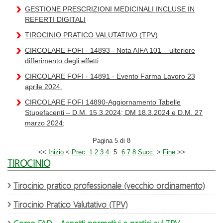
GESTIONE PRESCRIZIONI MEDICINALI INCLUSE IN
REFERTI DIGITALI
TIROCINIO PRATICO VALUTATIVO (TPV)
CIRCOLARE FOFI - 14893 - Nota AIFA 101 – ulteriore
differimento degli effetti
CIRCOLARE FOFI - 14891 - Evento Farma Lavoro 23
aprile 2024.
CIRCOLARE FOFI 14890-Aggiornamento Tabelle
Stupefacenti – D.M. 15.3.2024; DM 18.3.2024 e D.M. 27
marzo 2024;
Pagina 5 di 8
<<
Inizio
<
Prec.
1
2
3
4
5
6
7
8
Succ.
>
Fine
>>
TIROCINIO
Tirocinio pratico professionale (vecchio ordinamento)
Tirocinio Pratico Valutativo (TPV)