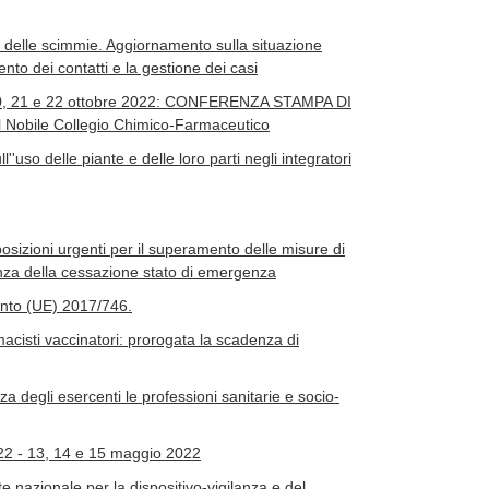
lo delle scimmie. Aggiornamento sulla situazione
nto dei contatti e la gestione dei casi
- 20, 21 e 22 ottobre 2022: CONFERENZA STAMPA DI
 Nobile Collegio Chimico-Farmaceutico
l''uso delle piante e delle loro parti negli integratori
osizioni urgenti per il superamento delle misure di
nza della cessazione stato di emergenza
mento (UE) 2017/746.
acisti vaccinatori: prorogata la scadenza di
a degli esercenti le professioni sanitarie e socio-
22 - 13, 14 e 15 maggio 2022
te nazionale per la dispositivo-vigilanza e del