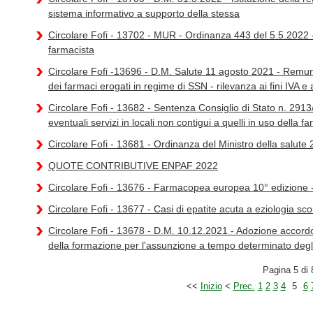
sistema informativo a supporto della stessa
Circolare Fofi - 13702 - MUR - Ordinanza 443 del 5.5.2022 - 
farmacista
Circolare Fofi -13696 - D.M. Salute 11 agosto 2021 - Remune
dei farmaci erogati in regime di SSN - rilevanza ai fini IVA e a
Circolare Fofi - 13682 - Sentenza Consiglio di Stato n. 291
eventuali servizi in locali non contigui a quelli in uso della f
Circolare Fofi - 13681 - Ordinanza del Ministro della salute 2
QUOTE CONTRIBUTIVE ENPAF 2022
Circolare Fofi - 13676 - Farmacopea europea 10° edizione
Circolare Fofi - 13677 - Casi di epatite acuta a eziologia sco
Circolare Fofi - 13678 - D.M. 10.12.2021 - Adozione accordo
della formazione per l'assunzione a tempo determinato degli
Pagina 5 di 
<<
Inizio
<
Prec.
1
2
3
4
5
6